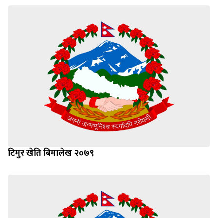
टिमुर खेति बिमालेख २०७९