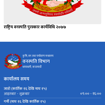
राष्ट्रिय वनस्पति पुरस्कार कार्यविधि २०७७
कृषि, वन तथा पर्यावरण मन्त्रालय
वनस्पति विभाग
थापाथली, काठमाडौं
कार्यालय समय
जाडो (कार्तिक १६ देखि माघ १५)
०९:०० - १६:००
आइतबार - शुक्रबार
गर्मी (माघ १६ देखि कार्तिक १५)