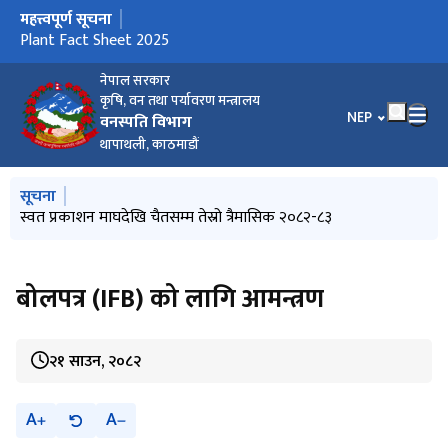
महत्त्वपूर्ण सूचना
मुख्य नेभिगेसनमा जानुहोस्
Plant Fact Sheet 2025
नेपाल सरकार
कृषि, वन तथा पर्यावरण मन्त्रालय
भाषा चयन गर्नुहोस
NEP
वनस्पति विभाग
थापाथली, काठमाडौं
मुख्य नेभिगेसनमा जानुहोस्
सूचना
स्वत प्रकाशन माघदेखि चैतसम्म तेस्रो त्रैमासिक २०८२-८३
बोलपत्र (IFB) को लागि आमन्त्रण
२१ साउन, २०८२
A
A