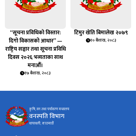
“सूचना प्रविधिको विस्तार:
टिमुर खेति बिमालेख २०७९
दिगो विकासको आधार” —
१० बैशाख, २०८३
राष्ट्रिय सञ्चार तथा सूचना प्रविधि
दिवस २०२६ भव्यताका साथ
मनाऔँ।
१७ बैशाख, २०८३
कृषि, वन तथा पर्यावरण मन्त्रालय
वनस्पति विभाग
थापाथली, काठमाडौं