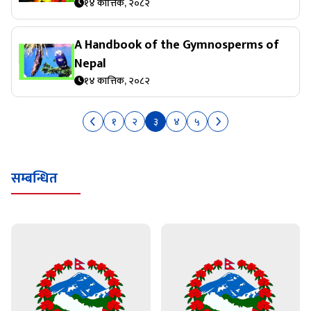
१४ कात्तिक, २०८२
A Handbook of the Gymnosperms of
Nepal
१४ कात्तिक, २०८२
१
२
३
४
५
सम्बन्धित