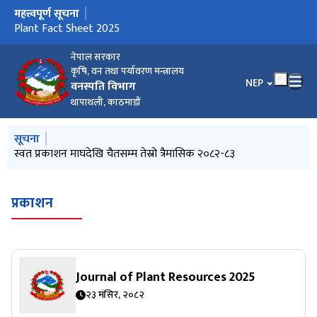
महत्त्वपूर्ण सूचना
मुख्य नेभिगेसनमा जानुहोस्
Plant Fact Sheet 2025
नेपाल सरकार
कृषि, वन तथा पर्यावरण मन्त्रालय
भाषा चयन गर्नुहोस
NEP
वनस्पति विभाग
थापाथली, काठमाडौं
मुख्य नेभिगेसनमा जानुहोस्
सूचना
स्वत प्रकाशन माघदेखि चैतसम्म तेस्रो त्रैमासिक २०८२-८३
प्रकाशन
Journal of Plant Resources 2025
२३ मंसिर, २०८२